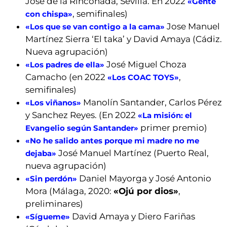
José de la Rinconada, Sevilla. En 2022
«Gente
, semifinales)
con chispa»
Jose Manuel
«Los que se van contigo a la cama»
Martínez Sierra ‘El taka’ y David Amaya (Cádiz.
Nueva agrupación)
José Miguel Choza
«Los padres de ella»
Camacho (en 2022
,
«Los COAC TOYS»
semifinales)
Manolín Santander, Carlos Pérez
«Los viñanos»
y Sanchez Reyes. (En 2022
«La misión: el
primer premio)
Evangelio según Santander»
«No he salido antes porque mi madre no me
José Manuel Martínez (Puerto Real,
dejaba»
nueva agrupación)
Daniel Mayorga y José Antonio
«Sin perdón»
Mora (Málaga, 2020:
«Ojú por dios»
,
preliminares)
David Amaya y Diero Fariñas
«Sígueme»