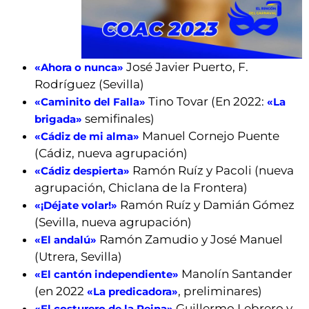
José Javier Puerto, F.
«Ahora o nunca»
Rodríguez (Sevilla)
Tino Tovar (En 2022:
«Caminito del Falla»
«La
semifinales)
brigada»
Manuel Cornejo Puente
«Cádiz de mi alma»
(Cádiz, nueva agrupación)
Ramón Ruíz y Pacoli (nueva
«Cádiz despierta»
agrupación, Chiclana de la Frontera)
Ramón Ruíz y Damián Gómez
«¡Déjate volar!»
(Sevilla, nueva agrupación)
Ramón Zamudio y José Manuel
«El andalú»
(Utrera, Sevilla)
Manolín Santander
«El cantón independiente»
(en 2022
, preliminares)
«La predicadora»
Guillermo Lebrero y
«El costurero de la Reina»