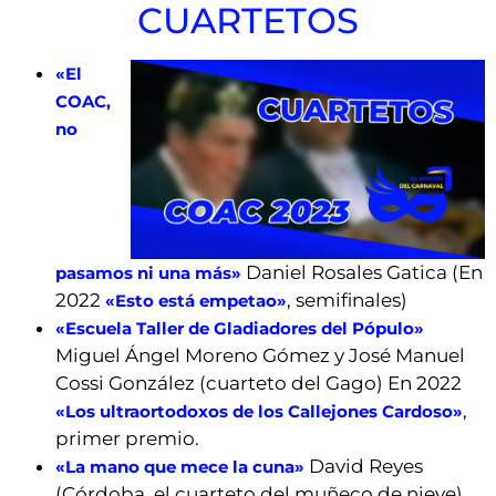
CUARTETOS
«El
COAC,
no
Daniel Rosales Gatica (En
pasamos ni una más»
2022
, semifinales)
«Esto está empetao»
«Escuela Taller de Gladiadores del Pópulo»
Miguel Ángel Moreno Gómez y José Manuel
Cossi González (cuarteto del Gago) En 2022
,
«Los ultraortodoxos de los Callejones Cardoso»
primer premio.
David Reyes
«La mano que mece la cuna»
(Córdoba, el cuarteto del muñeco de nieve)