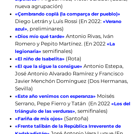
nueva agrupación)
«Çembrando coplâ (la comparça der pueblo)»
Diego Letrán y Luís Rossi (En 2022:
«Verano
, preliminares)
azul»
Antonio Rivas, Iván
«Dios mío qué tarde»
Romero y Pepito Martínez. (En 2022
«La
semifinales)
legionaria»
(Rota)
«El niño de Isabelita»
Antonio Estepa,
«El que la sigue la consigue»
José Antonio Alvarado Ramírez y Francisco
Javier Menchón Domínguez (Dos Hermanas,
Sevilla)
Moisés
«Este año venimos con esperanza»
Serrano, Pepe Fierro y Tatán (En 2022
«Los del
, semifinales)
triángulo de las verduras»
(Santoña)
«Fariña de mis ojos»
«Frente talibán de la República Irreverente de
José Antonio Vera Luque (En
Kadakadistán»