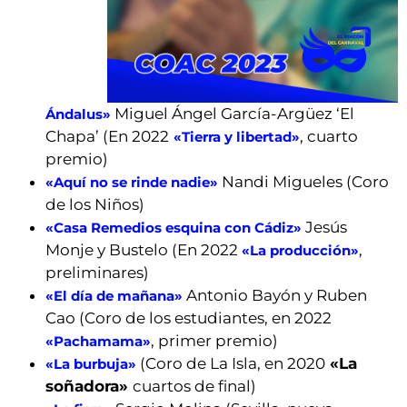
Miguel Ángel García-Argüez ‘El
Ándalus»
Chapa’ (En 2022
, cuarto
«Tierra y libertad»
premio)
Nandi Migueles (Coro
«Aquí no se rinde nadie»
de los Niños)
Jesús
«Casa Remedios esquina con Cádiz»
Monje y Bustelo (En 2022
,
«La producción»
preliminares)
Antonio Bayón y Ruben
«El día de mañana»
Cao (Coro de los estudiantes, en 2022
, primer premio)
«Pachamama»
(Coro de La Isla, en 2020
«La
«La burbuja»
soñadora»
cuartos de final)