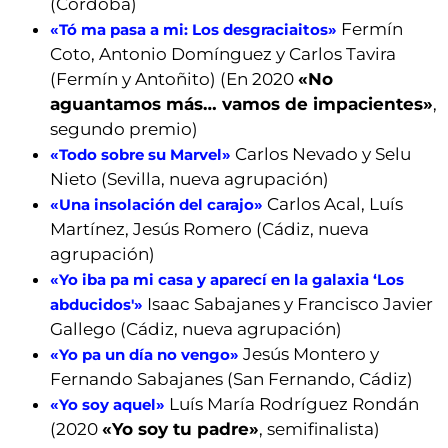
(Córdoba)
Fermín
«Tó ma pasa a mi: Los desgraciaitos»
Coto, Antonio Domínguez y Carlos Tavira
(Fermín y Antoñito) (En 2020
«No
aguantamos más… vamos de impacientes»
,
segundo premio)
Carlos Nevado y Selu
«Todo sobre su Marvel»
Nieto (Sevilla, nueva agrupación)
Carlos Acal, Luís
«Una insolación del carajo»
Martínez, Jesús Romero (Cádiz, nueva
agrupación)
«Yo iba pa mi casa y aparecí en la galaxia ‘Los
Isaac Sabajanes y Francisco Javier
abducidos'»
Gallego (Cádiz, nueva agrupación)
Jesús Montero y
«Yo pa un día no vengo»
Fernando Sabajanes (San Fernando, Cádiz)
Luís María Rodríguez Rondán
«Yo soy aquel»
(2020
«Yo soy tu padre»
, semifinalista)