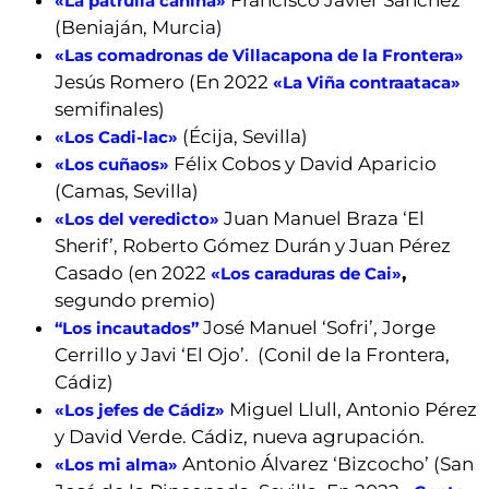
Francisco Javier Sánchez
«La patrulla canina»
(Beniaján, Murcia)
«Las comadronas de Villacapona de la Frontera»
Jesús Romero (En 2022
«La Viña contraataca»
semifinales)
(Écija, Sevilla)
«Los Cadi-lac»
Félix Cobos y David Aparicio
«Los cuñaos»
(Camas, Sevilla)
Juan Manuel Braza ‘El
«Los del veredicto»
Sherif’, Roberto Gómez Durán y Juan Pérez
Casado (en 2022
,
«Los caraduras de Cai»
segundo premio)
José Manuel ‘Sofri’, Jorge
“Los incautados”
Cerrillo y Javi ‘El Ojo’. (Conil de la Frontera,
Cádiz)
Miguel Llull, Antonio Pérez
«Los jefes de Cádiz»
y David Verde. Cádiz, nueva agrupación.
Antonio Álvarez ‘Bizcocho’ (San
«Los mi alma»