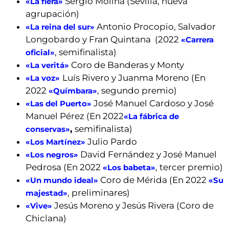
Sergio Molina (Sevilla, nueva
«La fiera»
agrupación)
Antonio Procopio, Salvador
«La reina del sur»
Longobardo y Fran Quintana (2022
«Carrera
, semifinalista)
oficial»
Coro de Banderas y Monty
«La veritá»
Luís Rivero y Juanma Moreno (En
«La voz»
2022
, segundo premio)
«Químbara»
José Manuel Cardoso y José
«Las del Puerto»
Manuel Pérez (En 2022
«La fábrica de
,
semifinalista)
conservas»
Julio Pardo
«Los Martínez»
David Fernández y José Manuel
«Los negros»
Pedrosa (En 2022
, tercer premio)
«Los babeta»
Coro de Mérida (En 2022
«Un mundo ideal»
«Su
, preliminares)
majestad»
Jesús Moreno y Jesús Rivera (Coro de
«Vive»
Chiclana)