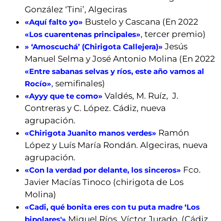
González ‘Tini’, Algeciras
Bustelo y Cascana (En 2022
«Aquí falto yo»
, tercer premio)
«Los cuarentenas principales»
Jesús
» ‘Amoscuchá’ (Chirigota Callejera)»
Manuel Selma y José Antonio Molina (En 2022
«Entre sabanas selvas y ríos, este año vamos al
, semifinales)
Rocío»
Valdés, M. Ruíz, J.
«Ayyy que te como»
Contreras y C. López. Cádiz, nueva
agrupación.
Ramón
«Chirigota Juanito manos verdes»
López y Luís María Rondán. Algeciras, nueva
agrupación.
Fco.
«Con la verdad por delante, los sinceros»
Javier Macías Tinoco (chirigota de Los
Molina)
«Cadi, qué bonita eres con tu puta madre ‘Los
Miguel Ríos, Víctor Jurado. (Cádiz,
bipolares'»