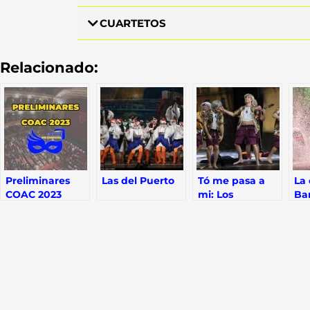
CUARTETOS
Relacionado:
Preliminares
Las del Puerto
Tó me pasa a
La 
COAC 2023
mi: Los
Ba
desgraciaítos