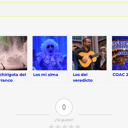
chirigota del
Los mi alma
Los del
COAC 2
rranco
veredicto
0
¿Te gustó?