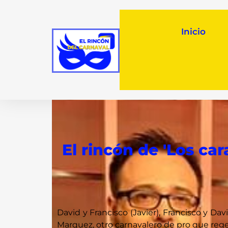
Inicio
El rincón de 'Los ca
David y Francisco (Javier), Francisco y D
Marquez, otro carnavalero de pro que reg