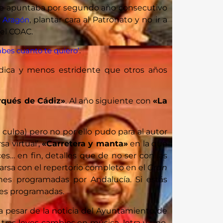
 que apuntaba por segundo año consecutivo
s Aragón
, plantar cara al Patronato y no ir a
el COAC.
abes cuanto te quiero’
.
dica y menos estridente que otros años
rqués de Cádiz»
. Al año siguiente con
«La
 culpa) pero no por ello pudo para al autor
a virtual’,
«Carretera y manta»
en la que
s… en fin, detalles que de no ser con las
arsa con el repertorio completo en el
Gran
ones programadas por Andalucía. Si estás
es programadas.
a pesar de la noticia del Ayuntamiento de
ras leves cambios en música, letra y tipo,