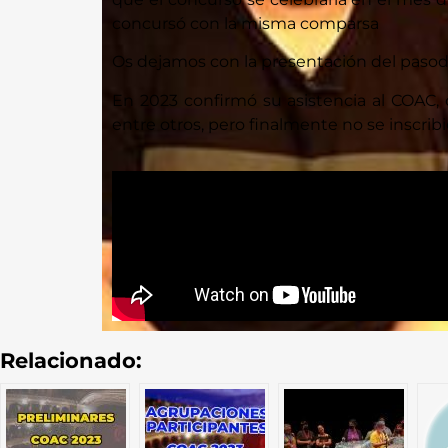
concursó con la misma comparsa
Os dejamos con la presentación del pasod
En 2023 confirmó su asistencia al COAC,
entre otros, pero finalmente no se inscribi
Relacionado: