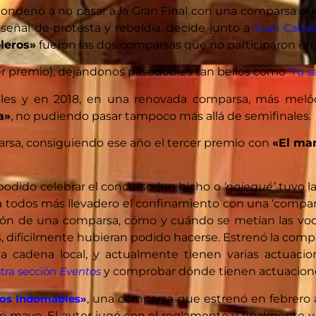
s condenó a no pasar a la Gran Final con una comparsa
 señal de protesta y rebeldía, decide junto a
Juan Carlo
leros»
fueron las dos comparsas que no participaron en 
er premio), dejándonos pasodobles tan bellos como
‘Tú s
les y en 2018, en una renovada comparsa, más meló
a»
, no pudiendo pasar tampoco más allá de semifinales.
arsa, consiguiendo ese año el tercer premio con
«El ma
odido celebrar el concurso (un bicho o
‘nojequé’
tuvo la
todos más llevadero el confinamiento con una ‘compars
ción de una comparsa, cómo y cuándo se metían las voce
 difícilmente hubieran podido hacerse. Estrenó la comp
la cadena local, y actualmente tienen varias actuaci
tra sección
Eventos
y comprobar dónde tienen actuacion
os Indomables»
, una comparsa que estrenó en febrero 
e mayo. El autor jugó con el reglamento y finalmente y t