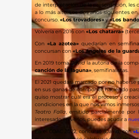
de interpretación de la presentación, le
a lo más alto. Los dos años siguientes en
concurso.
«Los trovadores»
y
«Los bando
Volvería en 2016 con
«Los chatarra»
(terc
Con
«La azotea»
quedarían en semifina
concursan con
«Los ángeles de la guard
En 2019 toma
David
la autoría de la comp
canción de la laguna»
, semifinalistas.
El 2021 quedará marcado por no haberse p
en sus ganas de componer, haciendo para 
quiso mostrar cuál era el proceso y crea
condiciones en la que nos vimos inmersos,
Teatro Falla
, emitido parcialmente por 
interesado en verlos, puedes acudir a
nues
En el COAC 2022, concursó (David) con
«L
que el concurso se celebraría en el mes d