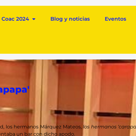
Coac 2024
Blog y noticias
Eventos
rapapa'
avid, los hermanos Márquez Mateos,
los hermanos ‘carap
entaba un bar con dicho apodo.