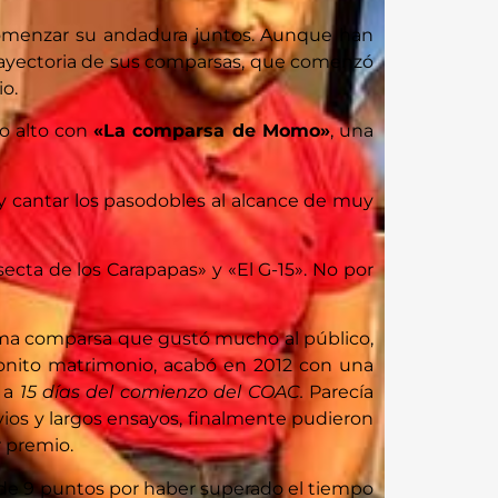
comenzar su andadura juntos. Aunque han
 trayectoria de sus comparsas, que comenzó
o.
lo alto con
«La comparsa de Momo»
, una
 y cantar los pasodobles al alcance de muy
ecta de los Carapapas» y «El G-15». No por
sima comparsa que gustó mucho al público,
bonito matrimonio, acabó en 2012 con una
a a
15 días del comienzo del COAC.
Parecía
rvios y largos ensayos, finalmente pudieron
 premio.
 de 9 puntos por haber superado el tiempo