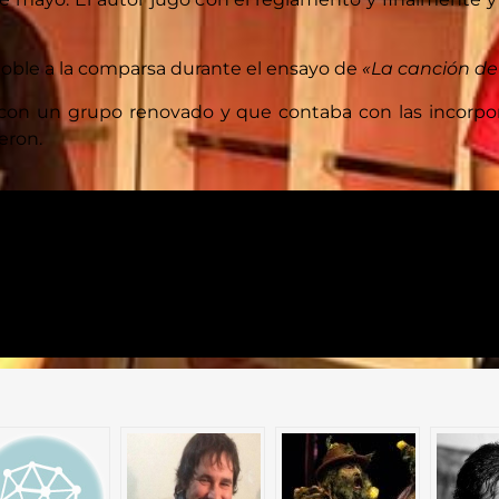
oble a la comparsa durante el ensayo de
«La canción de
 con un grupo renovado y que contaba con las incorpor
eron.