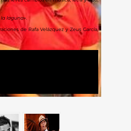
 la laguna»
.
aciones de Rafa Velázquez y Zeus García,