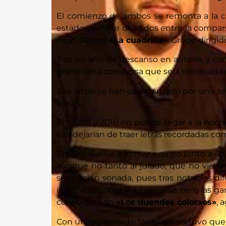
El comienzo de ambos se remonta a la ca
estado siempre divididos entre la compars
en 2006 con
«La cuadrilla»
. Grupo dirigi
Tras un año de descanso en autoría, y c
grandísima comparsa que será recordada c
Sus letras se han caracterizado por una s
pocos.
En 2009 y 2010 no puede llegar a la noche
ello dejarían de traer letras recordadas c
En 2011 vuelve a formar equipo junto a Á
aunque no tanto al jurado, que no viero
separación sonada, pues tras notables dif
imposible poder ir a concurso, pero las ga
concursar con
«Los duendes coloraos»
, 
Con un reglamento toca narices tuvo que l