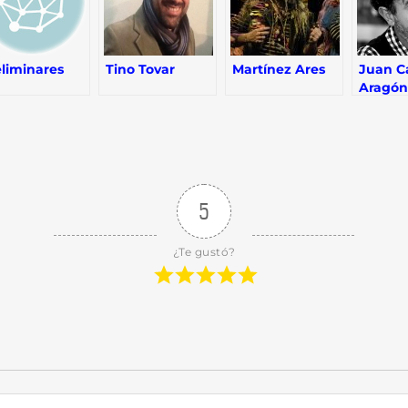
eliminares
Tino Tovar
Martínez Ares
Juan C
Aragón
5
¿Te gustó?