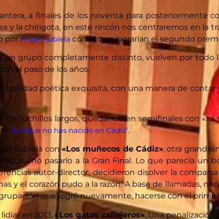
ntera, a finales de los noventa para posteriormente 
a y la chirigota, en este rincón nos centraremos en la
do por
Ángel Subiela
con el que lograrían el segundo premi
on un grupo completamente distinto, vuelven por todo 
on el paso de los años.
ensibilidad poética exquisita, con una manera de contar
 de cuchillos largos, quedando en semifinales con «La s
omo
‘Aunque no has nacido en Cádiz’
.
ngel Subiela con
«Los muñecos de Cádiz»
, otra grandí
n oportuno pasarlo a la Gran Final. Lo que parecía un 
erencias autor-director, decidieron disolver la compars
nas y el corazón pudo a la razón. A base de llamadas, ne
agrupación que logró nuevamente, hacerse con el primer
idiar en 2013.
«Los gatos callejeros»
. Una penalización