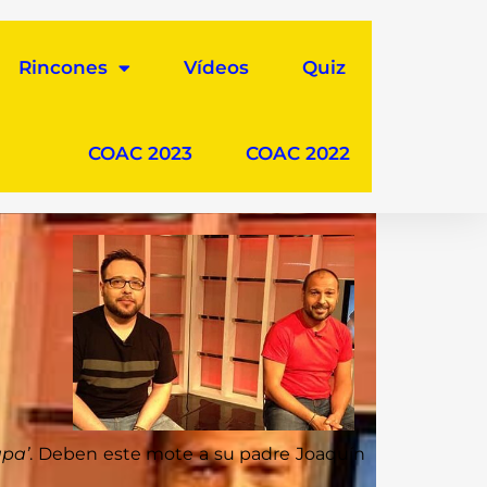
Rincones
Vídeos
Quiz
COAC 2023
COAC 2022
apa’
. Deben este mote a su padre Joaquín