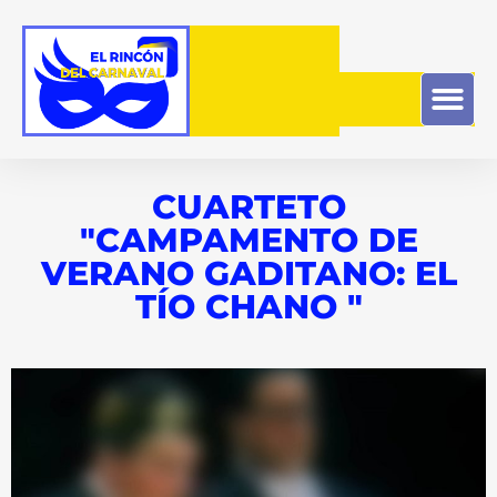
CUARTETO
"CAMPAMENTO DE
VERANO GADITANO: EL
TÍO CHANO "