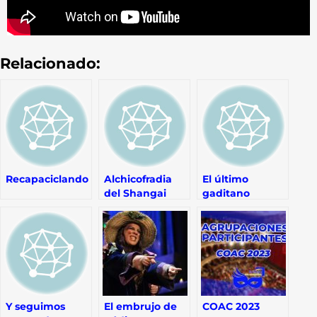
Relacionado:
Recapaciclando
Alchicofradia
El último
del Shangai
gaditano
Y seguimos
El embrujo de
COAC 2023