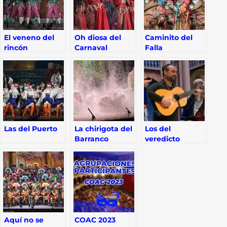
El veneno del
Oh diosa del
Caminito del
rincón
Carnaval
Falla
Las del Puerto
La chirigota del
Los del
Barranco
veredicto
Aquí no se
COAC 2023