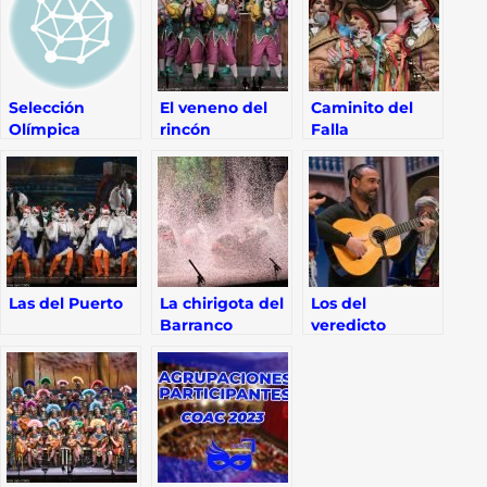
Selección
El veneno del
Caminito del
Olímpica
rincón
Falla
gaditana aquí
se entrena
como nos da la
gana
Las del Puerto
La chirigota del
Los del
Barranco
veredicto