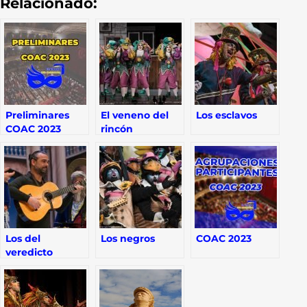
Relacionado:
Preliminares
El veneno del
Los esclavos
COAC 2023
rincón
Los del
Los negros
COAC 2023
veredicto