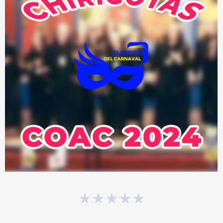
★
★
★
★
★