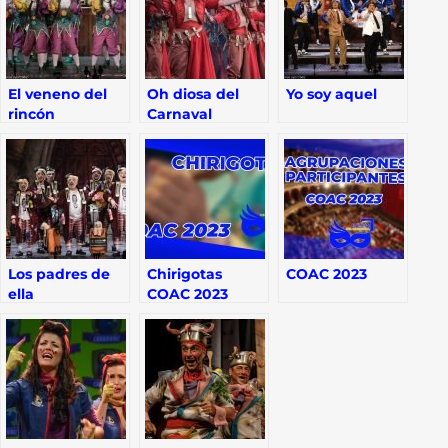
El veneno del
Oh diosa del
Yo soy aquel
rincón
Carnaval
Los padres de
Chirigotas
COAC 2023
ella
COAC 2023