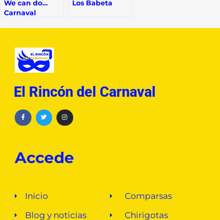
We can do…
Los Babeta
Carnaval
El Rincón del Carnaval
Accede
Inicio
Comparsas
Blog y noticias
Chirigotas